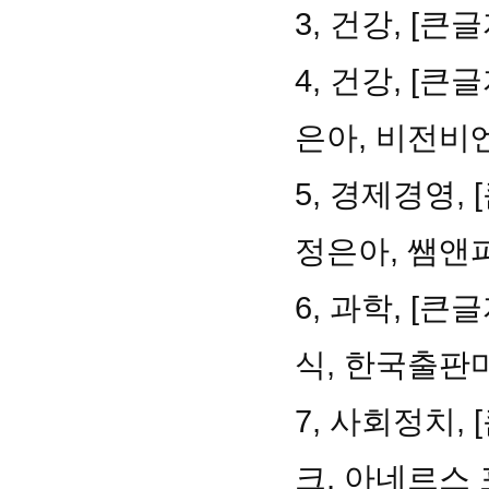
3, 건강, [
4, 건강, [
은아, 비전비
5, 경제경영,
정은아, 쌤앤
6, 과학, [
식, 한국출판
7, 사회정치,
크, 아네르스