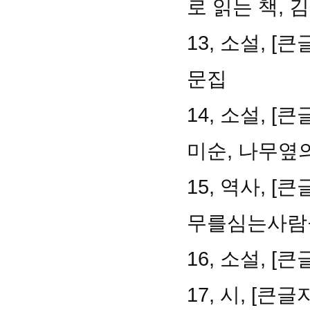
로 읽는 책, 
13, 소설, 
문집
14, 소설, 
미순, 나무옆
15, 역사, 
무를심는사람
16, 소설, 
17, 시, [