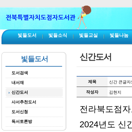
본문 바로가기
서브메뉴 바로가기
주메뉴 바로가기
빛들도서
빛들소식
빛들교실
빛들나눔
신간도서
빛들도서
도서검색
제목
신간 큰글자도
내서재
작성자
신간도서
김현지
사서추천도서
전라북도점자
도서신청
독서토론방
2024년도 신