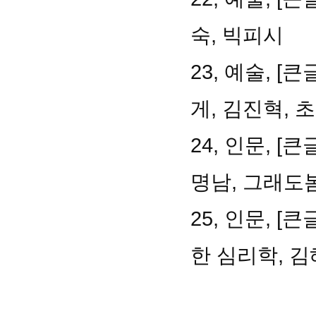
숙, 빅피시
23, 예술, 
게, 김진혁,
24, 인문, 
명남, 그래도
25, 인문, 
한 심리학, 김