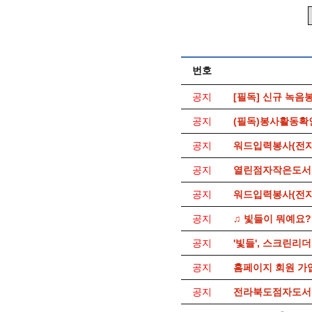
번호
공지
[필독] 신규 녹음
공지
(필독)봉사활동확
공지
워드입력봉사(전자
공지
열린점자작은도서
공지
워드입력봉사(전자
공지
♫ 빛들이 뭐예요?
공지
'빛들', 스크린리
공지
홈페이지 회원 가
공지
전라북도점자도서관