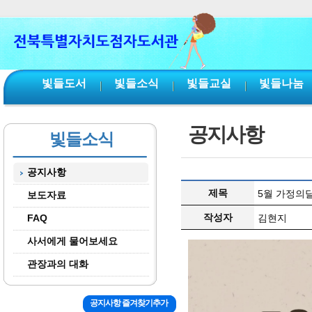
본문 바로가기
서브메뉴 바로가기
주메뉴 바로가기
빛들도서
빛들소식
빛들교실
빛들나눔
공지사항
빛들소식
공지사항
제목
5월 가정의달
보도자료
작성자
FAQ
김현지
사서에게 물어보세요
관장과의 대화
공지사항 즐겨찾기추가