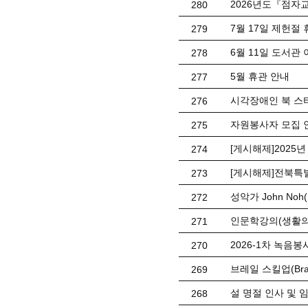
2026년도『점자
280
7월 17일 제헌절
279
6월 11일 도서관
278
5월 휴관 안내
277
시각장애인 북 스
276
자원봉사자 모집 
275
[게시해제]2025
274
[게시해제]전북특
273
성악가 John No
272
인문학강의(생활의
271
2026-1차 녹음봉사
270
브레일 스킬업(Braill
269
설 명절 인사 및 
268