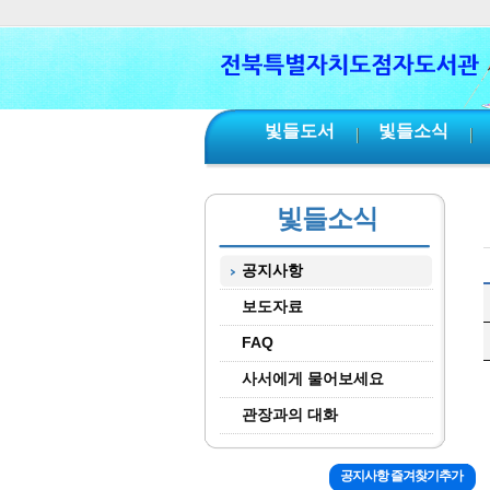
본문 바로가기
서브메뉴 바로가기
주메뉴 바로가기
빛들도서
빛들소식
빛들소식
공지사항
보도자료
FAQ
사서에게 물어보세요
관장과의 대화
공지사항 즐겨찾기추가