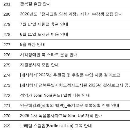
광복절 휴관 안내
281
2026년도『점자교원 양성 과정』제1기 수강생 모집 안내
280
7월 17일 제헌절 휴관 안내
279
6월 11일 도서관 이용 안내
278
5월 휴관 안내
277
시각장애인 북 스타트 운동 안내
276
자원봉사자 모집 안내
275
[게시해제]2025년 후원금 및 후원품 수입·사용 결과보고
274
[게시해제]전북특별자치도점자도서관 2025년 결산보고서 공
273
성악가 John Noh(존노) 앨범 나눔 안내
272
인문학강의(생활의 발견)_슬기로운 초록생활 진행 안내
271
2026-1차 녹음봉사자교육 Start Up! 개최 안내
270
브레일 스킬업(Braille skill up) 교육 안내
269