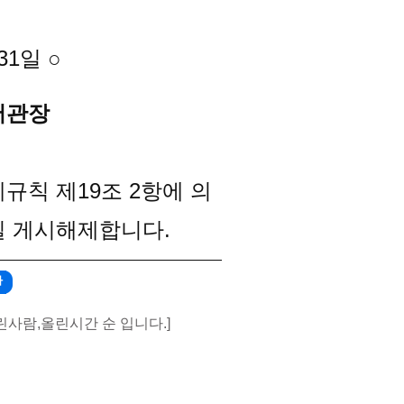
 31일
○
서관장
규칙 제19조 2항에 의
27일 게시해제합니다.
가
린사람,올린시간 순 입니다.]