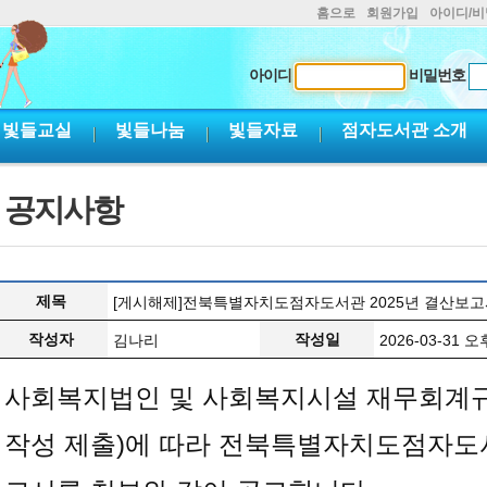
홈으로
회원가입
아이디/
아이디
비밀번호
빛들교실
빛들나눔
빛들자료
점자도서관 소개
공지사항
제목
[게시해제]전북특별자치도점자도서관 2025년 결산보고
작성자
작성일
김나리
2026-03-31 오후
사회복지법인 및 사회복지시설 재무회계
작성 제출
)
에 따라 전북특별자치도점자