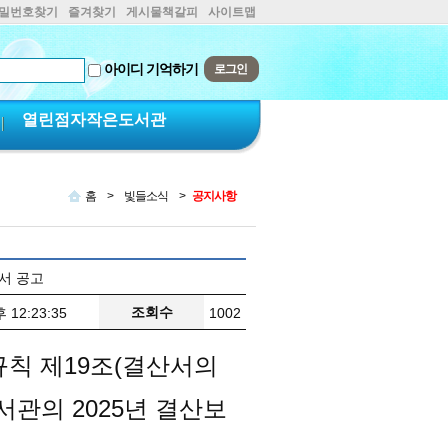
비밀번호찾기
즐겨찾기
게시물책갈피
사이트맵
아이디 기억하기
열린점자작은도서관
홈
>
빛들소식
>
공지사항
서 공고
조회수
 12:23:35
1002
규칙 제
19
조(결산서의
도서관의
2025
년 결산보