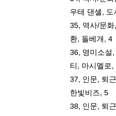
우테 댄셸, 도
35, 역사/문
환, 돌베개, 4
36, 영미소설
티, 마시멜로, 
37, 인문, 
한빛비즈, 5
38, 인문, 