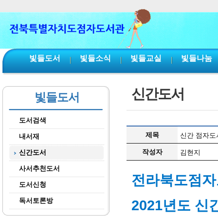
본문 바로가기
서브메뉴 바로가기
주메뉴 바로가기
빛들도서
빛들소식
빛들교실
빛들나눔
신간도서
빛들도서
도서검색
제목
신간 점자도서
내서재
작성자
신간도서
김현지
사서추천도서
전라북도점자
도서신청
독서토론방
2021년도 