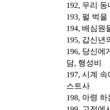
192, 우리 
193, 펄 
194, 배심
195, 갑신년
196, 당신
담, 행성비
197, 시계
스트사
198, 아령 
199, 고전에