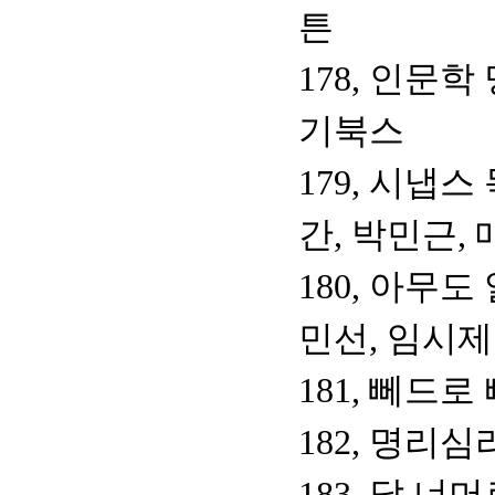
튼
178, 인문학
기북스
179, 시냅
간, 박민근,
180, 아무
민선, 임시
181, 뻬드로
182, 명리
183, 달 너