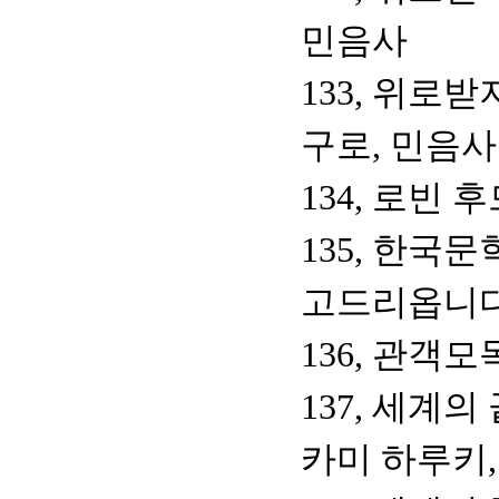
민음사
133, 위로
구로, 민음사
134, 로빈
135, 한국
고드리옵니다
136, 관객모
137, 세계
카미 하루키