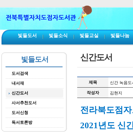
본문 바로가기
서브메뉴 바로가기
주메뉴 바로가기
빛들도서
빛들소식
빛들교실
빛들나눔
신간도서
빛들도서
도서검색
제목
신간 녹음도서(
내서재
작성자
신간도서
김현지
사서추천도서
전라북도점
도서신청
독서토론방
2021년도 