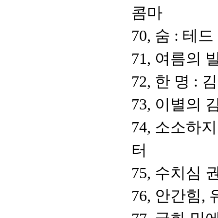
콤마
70, 숨 : 테
71, 여름의 
72, 한 명 
73, 이별의
74, 소소하
터
75, 수치심
76, 안간힘