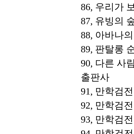
86, 우리가 
87, 유빙의 
88, 아바나
89, 판탈롱
90, 다른 사
출판사
91, 만학검전
92, 만학검전
93, 만학검전
94, 만학검전