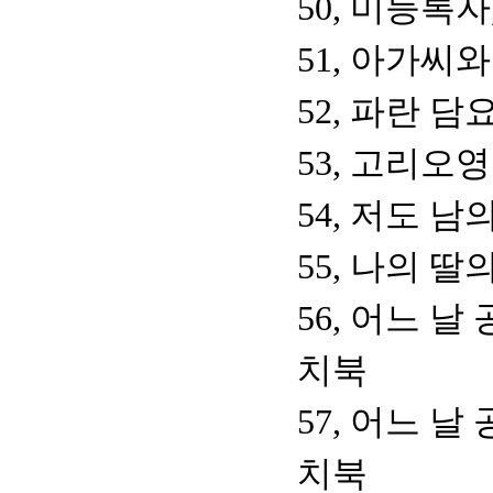
50, 미등록
51, 아가씨
52, 파란 담
53, 고리오
54, 저도 남
55, 나의 딸
56, 어느 
치북
57, 어느 
치북