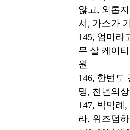
않고, 외롭지
서, 가스가 
145, 엄마
무 살 케이티
원
146, 한번
명, 천년의
147, 박막례
라, 위즈덤