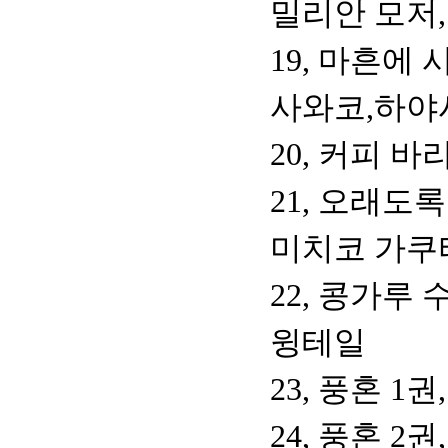
밀리안 모저
19, 마흔에
사와코,하야
20, 커피 
21, 오래도
미치코 가쿠
22, 콩가루 
윙테일
23, 풍혼 1
24, 풍혼 2