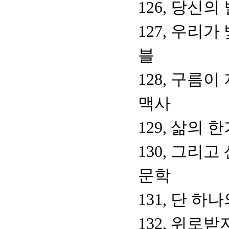
126, 당신
127, 우리가
블
128, 구름
맥사
129, 삶의
130, 그리
문학
131, 단 하
132, 위로