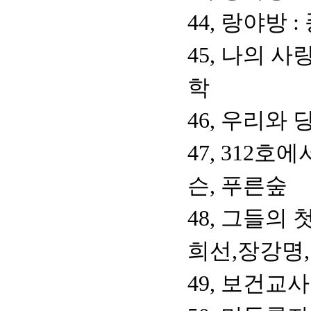
44, 랑야방 
45, 나의 사
학
46, 우리와
47, 312호
슨, 푸른숲
48, 그들의
희선,장강명
49, 보건교