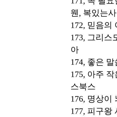
171, 꼭 필
웬, 복있는
172, 믿음의
173, 그리
아
174, 좋은 
175, 아주
스북스
176, 명상
177, 피구왕