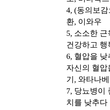
4, (동의보
환, 이와우
5, 소소한 
건강하고 행복
6, 혈압을 낮
자신의 혈압
기, 와타나베
7, 당뇨병이
치를 낮추다 