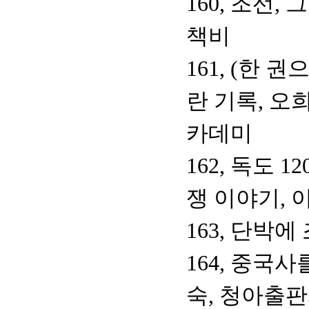
160, 조선,
책비
161, (한 
란 기록, 오
카데미
162, 독도 
쟁 이야기, 
163, 단박
164, 중국사
숙, 청아출