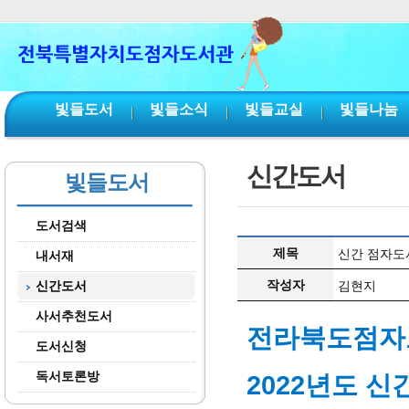
본문 바로가기
서브메뉴 바로가기
주메뉴 바로가기
빛들도서
빛들소식
빛들교실
빛들나눔
신간도서
빛들도서
도서검색
제목
신간 점자도서
내서재
작성자
신간도서
김현지
사서추천도서
전라북도점자
도서신청
독서토론방
2022년도 