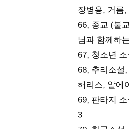
장병용, 거름, 
66, 종교 (불
님과 함께하는 
67, 청소년 소
68, 추리소설
해리스, 알에
69, 판타지 
3