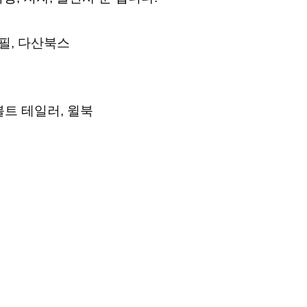
경필, 다산북스
볼트 테일러, 윌북