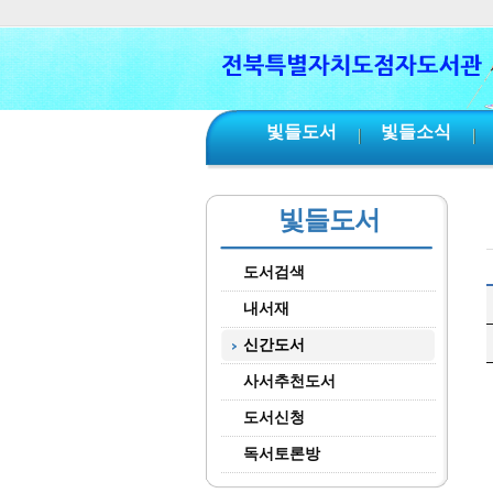
본문 바로가기
서브메뉴 바로가기
주메뉴 바로가기
빛들도서
빛들소식
빛들도서
도서검색
내서재
신간도서
사서추천도서
도서신청
독서토론방