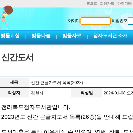
홈으로
회원가입
아이디/
아이디
비밀번호
빛들교실
빛들나눔
빛들자료
점자도서관 소개
신간도서
제목
신간 큰글자도서 목록(2023)
작성자
작성일
김현지
2024-01-08 오전
전라북도점자도서관입니다.
2023년도 신간 큰글자도서 목록(26종)을 안내해 드
도서대출을 통해 이용하실 수 있으며, 연번, 장르, 도서