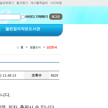
비밀번호찾기
즐겨찾기
게시물책갈피
사이트맵
아이디 기억하기
열린점자작은도서관
홈
>
빛들도서
>
신간도서
조회수
 11:48:13
3829
립니다.
명, 저자, 출판사 순 입니다.