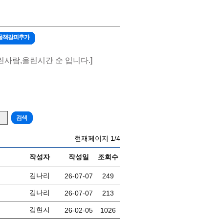
게시물책갈피추가
린사람,올린시간 순 입니다.]
현재페이지
1/4
작성자
작성일
조회수
김나리
26-07-07
249
김나리
26-07-07
213
김현지
26-02-05
1026