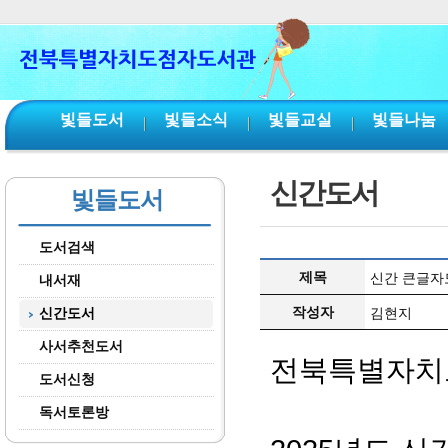
본문 바로가기
서브메뉴 바로가기
주메뉴 바로가기
빛들도서
빛들소식
빛들교실
빛들나눔
신간도서
빛들도서
도서검색
제목
신간 큰글자도
내서재
작성자
신간도서
김현지
사서추천도서
전북특별자치
도서신청
독서토론방