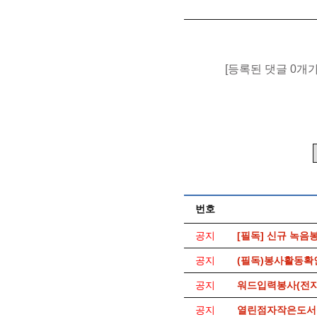
[등록된 댓글 0개
번호
공지
[필독] 신규 녹음
공지
(필독)봉사활동확
공지
워드입력봉사(전자
공지
열린점자작은도서