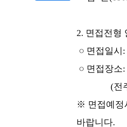
2.
면접전형 
○
면접일시
:
○
면접장소
(
전
※
면접예정
바랍니다
.