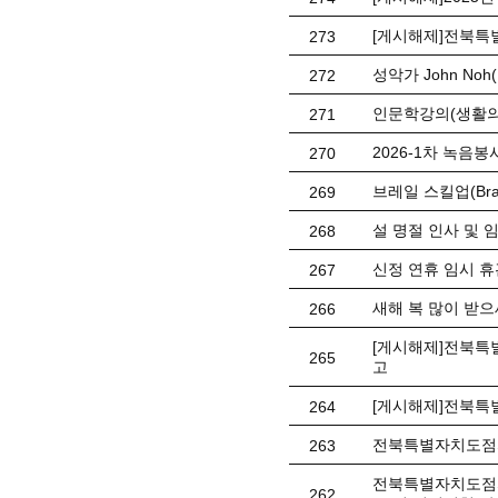
[게시해제]전북특
273
성악가 John No
272
인문학강의(생활의
271
2026-1차 녹음봉사
270
브레일 스킬업(Braill
269
설 명절 인사 및 
268
신정 연휴 임시 휴관 
267
새해 복 많이 받으
266
[게시해제]전북특별
265
고
[게시해제]전북특
264
전북특별자치도점자
263
전북특별자치도점자
262