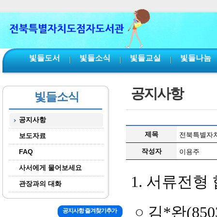
본문 바로가기
서브메뉴 바로가기
주메뉴 바로가기
빛들도서
빛들소식
빛들교실
빛들나눔
공지사항
빛들소식
공지사항
제목
전북특별자치
보도자료
작성자
FAQ
이용주
사서에게 물어보세요
1.
서류전형 
관장과의 대화
○
김
*
완
(850
공지사항 즐겨찾기추가