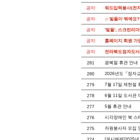
공지
워드입력봉사(전자
공지
♫ 빛들이 뭐예요?
공지
'빛들', 스크린리
공지
홈페이지 회원 가
공지
전라북도점자도서관
광복절 휴관 안내
281
2026년도『점자
280
7월 17일 제헌절
279
6월 11일 도서관
278
5월 휴관 안내
277
시각장애인 북 스
276
자원봉사자 모집 
275
[게시해제]2025
274