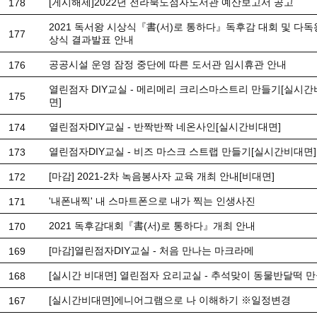
[게시해제]2022년 전라북도점자도서관 예산보고서 공고
178
2021 독서왕 시상식『書(서)로 통하다』독후감 대회 및 다독
177
상식 결과발표 안내
공공시설 운영 잠정 중단에 따른 도서관 임시휴관 안내
176
열린점자 DIY교실 - 메리메리 크리스마스트리 만들기[실시
175
면]
열린점자DIY교실 - 반짝반짝 네온사인[실시간비대면]
174
열린점자DIY교실 - 비즈 마스크 스트랩 만들기[실시간비대면]
173
[마감] 2021-2차 녹음봉사자 교육 개최 안내[비대면]
172
'내폰내찍' 내 스마트폰으로 내가 찍는 인생사진
171
2021 독후감대회『書(서)로 통하다』개최 안내
170
[마감]열린점자DIY교실 - 처음 만나는 마크라메
169
[실시간 비대면] 열린점자 요리교실 - 추석맞이 동물반달떡 
168
[실시간비대면]에니어그램으로 나 이해하기 ※일정변경
167