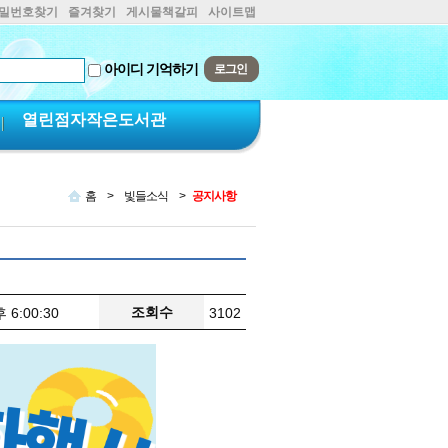
비밀번호찾기
즐겨찾기
게시물책갈피
사이트맵
아이디 기억하기
열린점자작은도서관
홈
>
빛들소식
>
공지사항
조회수
 6:00:30
3102