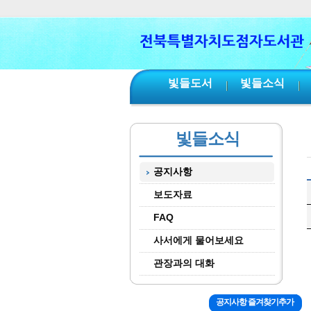
본문 바로가기
서브메뉴 바로가기
주메뉴 바로가기
빛들도서
빛들소식
빛들소식
공지사항
보도자료
FAQ
사서에게 물어보세요
관장과의 대화
공지사항 즐겨찾기추가