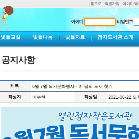
홈으로
회원가입
아이디/
아이디
비밀번호
빛들교실
빛들나눔
빛들자료
점자도서관 소개
공지사항
제목
6월 7월 독서문화행사 - 이 달의 도서 찾기
작성자
작성일
이수현
2021-06-22 오후