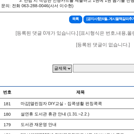
3. 반납 시 작성한 인증카드를 제출하고 1권에 1권 뽑기를 진행
문의: 전화 063-288-0046(사서 이수현)
목록
[공지사항] 6월.. 게시물책갈피추
[등록된 댓글 0개가 있습니다.] [표시형식은 번호,내용,올
[등록된 댓글이 없습니다.]
번호
제목
마감]열린점자 DIY교실 - 집콕생활 펀칭콕콕
181
설연휴 도서관 휴관 안내 (1.31.~2.2.)
180
도서관 재운영 안내
179