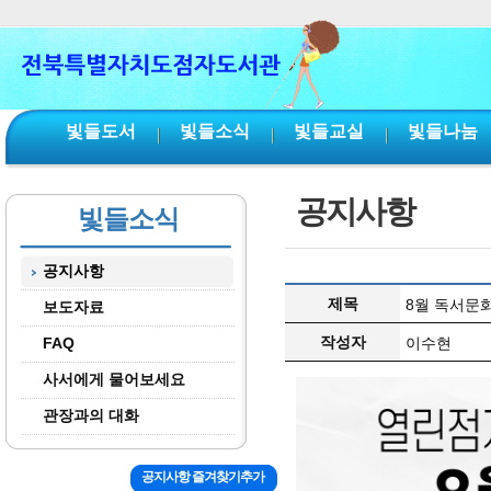
본문 바로가기
서브메뉴 바로가기
주메뉴 바로가기
빛들도서
빛들소식
빛들교실
빛들나눔
공지사항
빛들소식
공지사항
제목
8월 독서문화
보도자료
작성자
FAQ
이수현
사서에게 물어보세요
관장과의 대화
공지사항 즐겨찾기추가