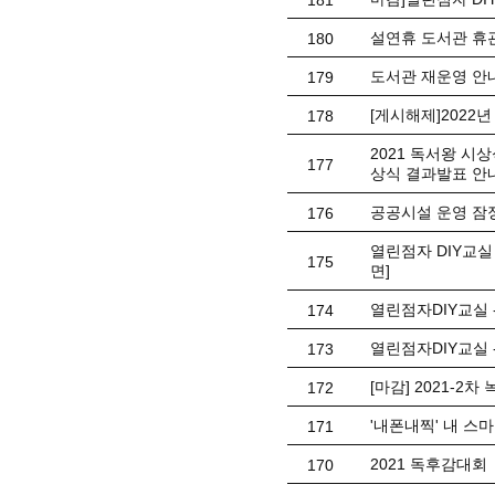
181
설연휴 도서관 휴관 안
180
도서관 재운영 안
179
[게시해제]202
178
2021 독서왕 시
177
상식 결과발표 안
공공시설 운영 잠
176
열린점자 DIY교
175
면]
열린점자DIY교실
174
열린점자DIY교실 
173
[마감] 2021-2
172
'내폰내찍' 내 스
171
2021 독후감대회
170