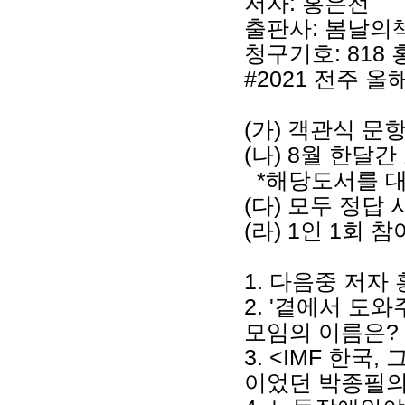
저자: 홍은전
출판사: 봄날의
청구기호: 818 
#2021 전주 올
(가) 객관식 문
(나) 8월 한달
*해당도서를 대
(다) 모두 정답
(라) 1인 1회 
1. 다음중 저자
2. '곁에서 도
모임의 이름은?
3. <IMF 한
이었던 박종필의 