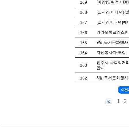
[마감]열린점자DI
169
[실시간 비대면] 
168
[실시간비대면]에
167
카카오톡플러스친
166
9월 독서문화행사 
165
자원봉사자 모집
164
전주시 사회적거리
163
안내
8월 독서문화행사 
162
1
2