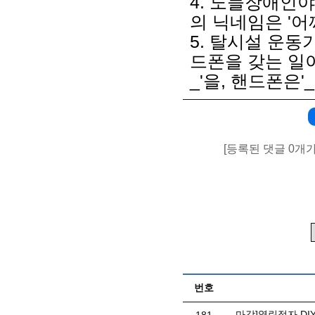
4. 노들장애인
의 닉네임은 '어
5. 탈시설 운동
드폰을 갖는 일이
_'을, 핸드폰은'
[등록된 댓글 0개
번호
마감]열린점자 DI