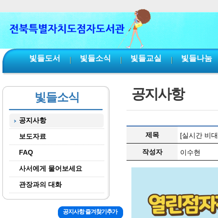
본문 바로가기
서브메뉴 바로가기
주메뉴 바로가기
빛들도서
빛들소식
빛들교실
빛들나눔
공지사항
빛들소식
공지사항
제목
[실시간 비
보도자료
작성자
FAQ
이수현
사서에게 물어보세요
관장과의 대화
공지사항 즐겨찾기추가