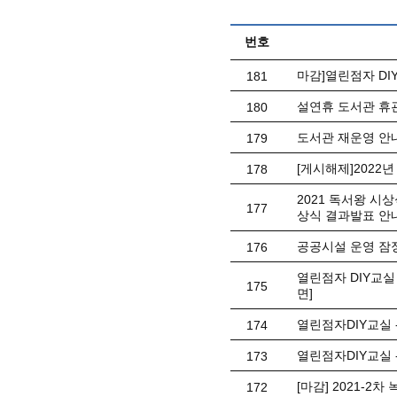
번호
마감]열린점자 DI
181
설연휴 도서관 휴관 안
180
도서관 재운영 안
179
[게시해제]202
178
2021 독서왕 시
177
상식 결과발표 안
공공시설 운영 잠
176
열린점자 DIY교
175
면]
열린점자DIY교실
174
열린점자DIY교실 
173
[마감] 2021-2
172