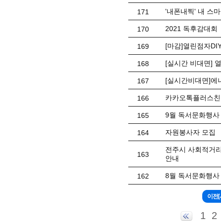
'내폰내찍' 내 스
171
2021 독후감대회
170
[마감]열린점자DI
169
[실시간 비대면] 
168
[실시간비대면]에
167
카카오톡플러스친
166
9월 독서문화행사 
165
자원봉사자 모집
164
전주시 사회적거리
163
안내
8월 독서문화행사 
162
1
2