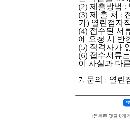
(2)
제출방법
:
(3)
제 출 처
:
가
)
열린점자
(4)
접수된 서
에 요청 시 반
(5)
적격자가 없
(6)
접수서류는 
이 사실과 다
7.
문의
:
열린
목
[등록된 댓글 0개