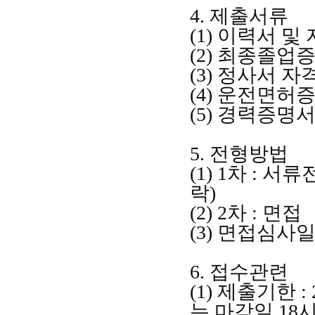
4.
제출서류
(1)
이력서 및
(2)
최종졸업
(3)
정사서 자격
(4)
운전면허증
(5)
경력증명
5.
전형방법
(1) 1
차
:
서류
락
)
(2) 2
차
:
면접
(3)
면접심사
6.
접수관련
(1)
제출기한
:
는 마감일
18
시