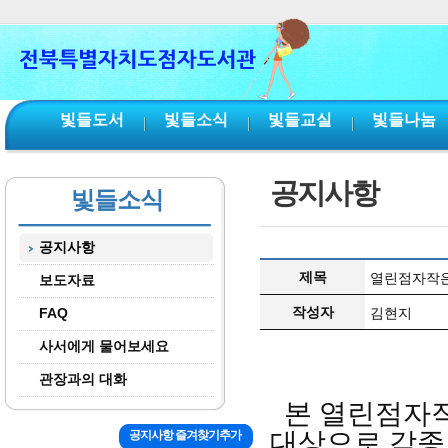
본문 바로가기
서브메뉴 바로가기
주메뉴 바로가기
빛들도서
빛들소식
빛들교실
빛들나눔
공지사항
빛들소식
공지사항
제목
열린점자작은
보도자료
작성자
FAQ
김현지
사서에게 물어보세요
관장과의 대화
본 열린점자
대상으로 각종
공지사항 즐겨찾기추가