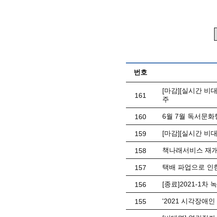
번호
[마감][실시간 비
161
주
6월 7월 독서문화
160
[마감][실시간 비
159
책나래서비스 재개
158
택배 파업으로 인
157
[종료]2021-1차
156
'2021 시각장애
155