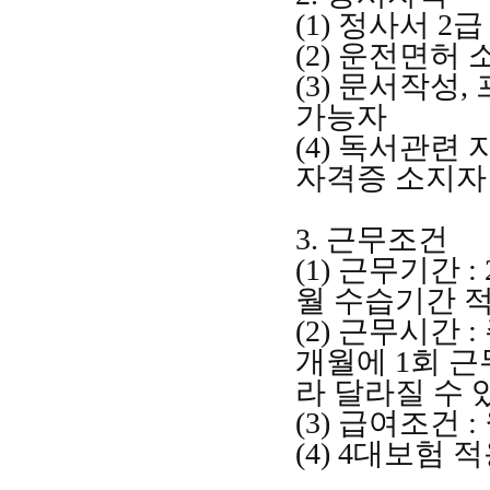
(1)
정사서
2
급
(2)
운전면허 
(3)
문서작성
,
가능자
(4)
독서관련 
자격증 소지자
3.
근무조건
(1)
근무기간
:
월 수습기간 
(2)
근무시간
:
개월에
1
회 근
라 달라질 수 
(3)
급여조건
:
(4) 4
대보험 적