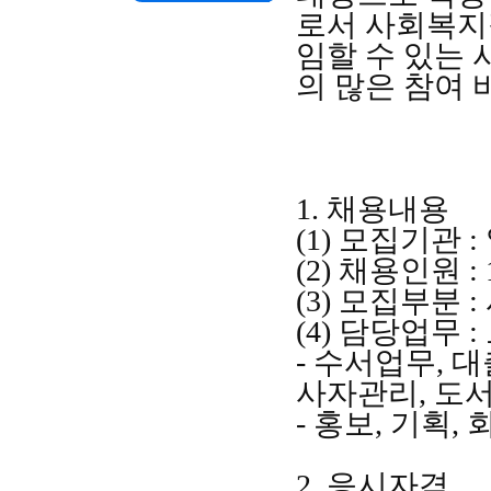
로서 사회복지
임할 수 있는
의 많은 참여
1.
채용내용
(1)
모집기관
:
(2)
채용인원
: 
(3)
모집부분
:
(4)
담당업무
:
-
수서업무
,
대
사자관리
,
도서
-
홍보
,
기획
,
2.
응시자격