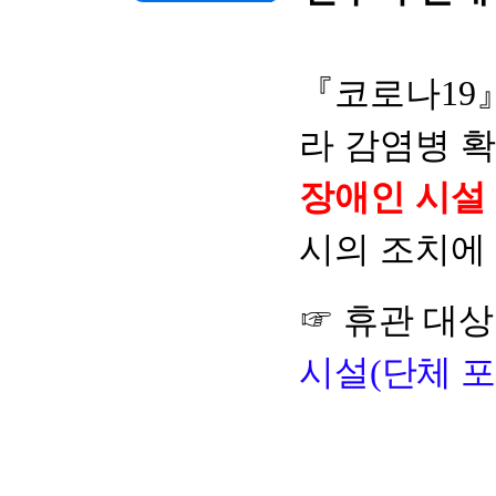
『
코로나
19
라 감염병 
장애인 시설 
시의 조치에
☞ 휴관 대
시설(단체 포