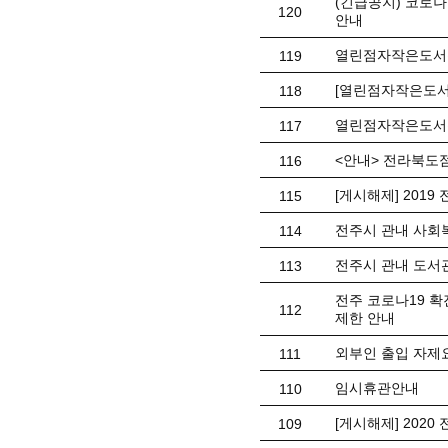
(긴급공지) 코로
120
안내
열린점자작은도서
119
[열린점자작은도서
118
열린점자작은도서관
117
<안내> 전라북도
116
[게시해제] 201
115
전주시 관내 사회복
114
전주시 관내 도서
113
전주 코로나19 확
112
제한 안내
외부인 출입 자제
111
임시휴관안내
110
[게시해제] 202
109