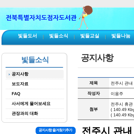
본문 바로가기
서브메뉴 바로가기
주메뉴 바로가기
빛들도서
빛들소식
빛들교실
빛들나눔
공지사항
빛들소식
공지사항
제목
전주시 관내 
보도자료
작성자
FAQ
이용주
사서에게 물어보세요
전주시 휴관 
첨부
( 140.49 K
관장과의 대화
( 140.49 K
전주시 관내
공지사항 즐겨찾기추가