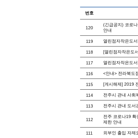
번호
(긴급공지) 코로
120
안내
열린점자작은도서
119
[열린점자작은도서
118
열린점자작은도서관
117
<안내> 전라북도
116
[게시해제] 201
115
전주시 관내 사회복
114
전주시 관내 도서
113
전주 코로나19 확
112
제한 안내
외부인 출입 자제
111