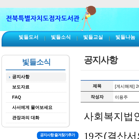
본문 바로가기
서브메뉴 바로가기
주메뉴 바로가기
빛들도서
빛들소식
빛들교실
빛들나눔
공지사항
빛들소식
공지사항
제목
[게시해제]
보도자료
작성자
FAQ
이용주
사서에게 물어보세요
사회복지법인
관장과의 대화
조(결산서
19
공지사항 즐겨찾기추가