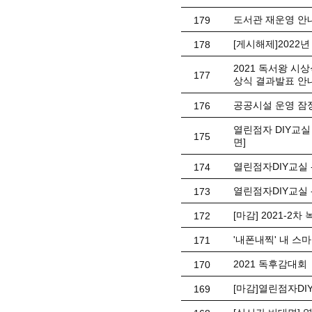
도서관 재운영 안
179
[게시해제]202
178
2021 독서왕 시
177
상식 결과발표 안
공공시설 운영 잠
176
열린점자 DIY교
175
면]
열린점자DIY교실
174
열린점자DIY교실 
173
[마감] 2021-2
172
'내폰내찍' 내 스
171
2021 독후감대회
170
[마감]열린점자DI
169