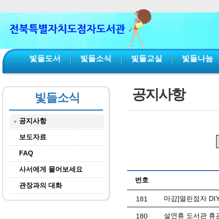
본문 바로가기
서브메뉴 바로가기
주메뉴 바로가기
빛들도서
빛들소식
빛들교실
빛들나눔
공지사항
빛들소식
공지사항
보도자료
FAQ
사서에게 물어보세요
번호
관장과의 대화
마감]열린점자 DI
181
설연휴 도서관 휴관 안
180