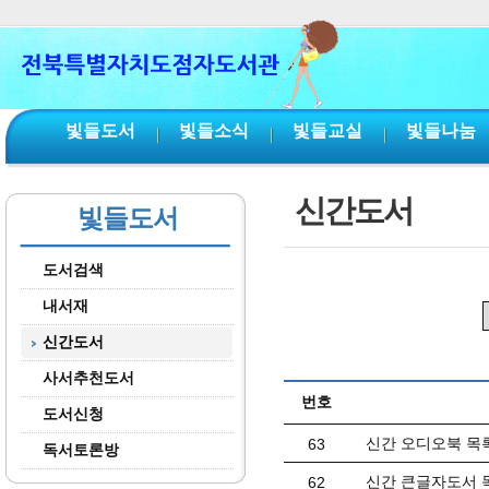
본문 바로가기
서브메뉴 바로가기
주메뉴 바로가기
빛들도서
빛들소식
빛들교실
빛들나눔
신간도서
빛들도서
도서검색
내서재
신간도서
사서추천도서
번호
도서신청
신간 오디오북 목록(
63
독서토론방
신간 큰글자도서 목
62