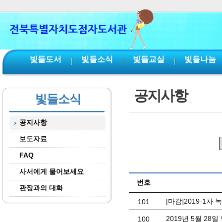
본문 바로가기
서브메뉴 바로가기
주메뉴 바로가기
빛들도서
빛들소식
빛들교실
빛들나눔
공지사항
빛들소식
공지사항
보도자료
FAQ
사서에게 물어보세요
번호
관장과의 대화
[마감]2019-1차
101
2019년 5월 28
100