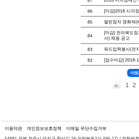
2018 시각장애인
87
[마감]2018 시
86
열린점자 영화제(
85
[마감] 전라북도
84
서) 채용 공고
워드입력봉사(전자
83
[접수마감] 2018
82
1
2
이용약관
개인정보보호정책
이메일 무단수집거부
54881 전북 전주시 덕진구 학산길 26-3(팔복동2가 496-17) / 전화번호 : 063-2