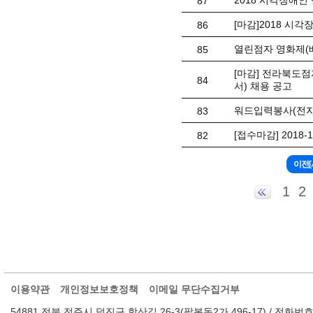
2018 시각장애인
87
[마감]2018 시
86
열린점자 영화제(
85
[마감] 전라북도
84
서) 채용 공고
워드입력봉사(전자
83
[접수마감] 2018
82
1
2
이용약관
개인정보보호정책
이메일 무단수집거부
54881 전북 전주시 덕진구 학산길 26-3(팔복동2가 496-17) / 전화번호 : 063-2