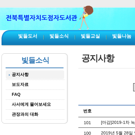
본문 바로가기
서브메뉴 바로가기
주메뉴 바로가기
빛들도서
빛들소식
빛들교실
빛들나눔
공지사항
빛들소식
공지사항
보도자료
FAQ
사서에게 물어보세요
번호
관장과의 대화
[마감]2019-1차
101
2019년 5월 28
100