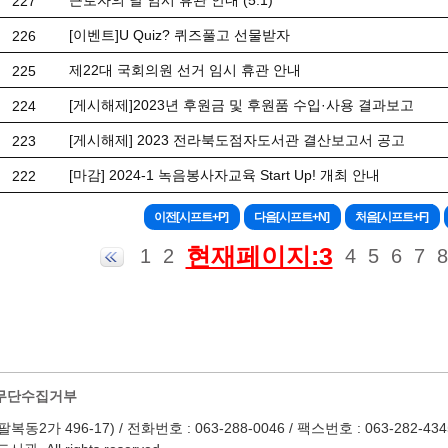
근로자의 날 임시 휴관 안내 (5.1)
227
[이벤트]U Quiz? 퀴즈풀고 선물받자
226
제22대 국회의원 선거 임시 휴관 안내
225
[게시해제]2023년 후원금 및 후원품 수입·사용 결과보고
224
[게시해제] 2023 전라북도점자도서관 결산보고서 공고
223
[마감] 2024-1 녹음봉사자교육 Start Up! 개최 안내
222
현재페이지:3
1
2
4
5
6
7
8
무단수집거부
 496-17) / 전화번호 : 063-288-0046 / 팩스번호 : 063-282-4345 / Em