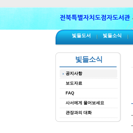
본문 바로가기
서브메뉴 바로가기
주메뉴 바로가기
빛들도서
빛들소식
빛들소식
공지사항
보도자료
FAQ
사서에게 물어보세요
관장과의 대화