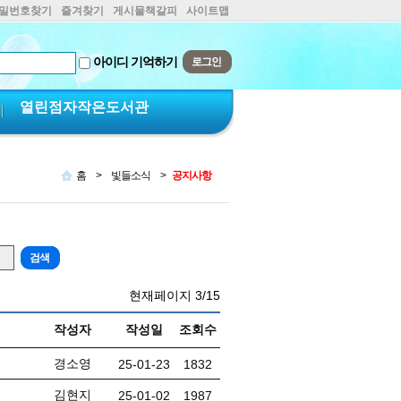
비밀번호찾기
즐겨찾기
게시물책갈피
사이트맵
아이디 기억하기
열린점자작은도서관
홈
>
빛들소식
>
공지사항
현재페이지
3/15
작성자
작성일
조회수
경소영
25-01-23
1832
김현지
25-01-02
1987