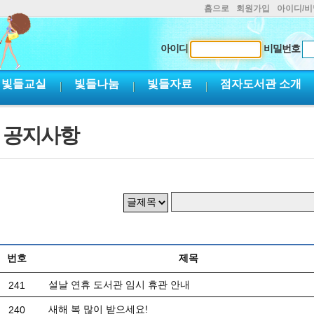
홈으로
회원가입
아이디/
아이디
비밀번호
빛들교실
빛들나눔
빛들자료
점자도서관 소개
공지사항
번호
제목
설날 연휴 도서관 임시 휴관 안내
241
새해 복 많이 받으세요!
240