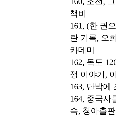
160, 조선,
책비
161, (한 
란 기록, 오
카데미
162, 독도 
쟁 이야기, 
163, 단박
164, 중국사
숙, 청아출