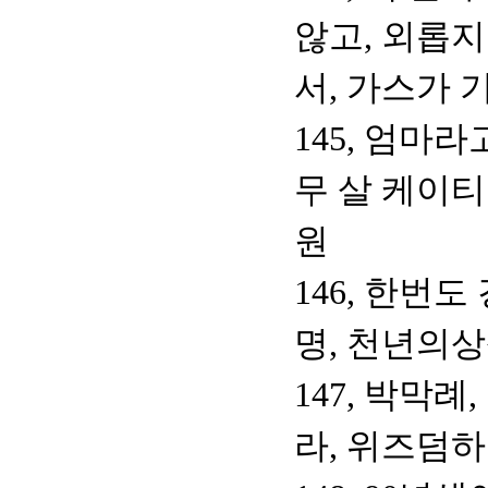
않고, 외롭지
서, 가스가 
145, 엄마
무 살 케이티
원
146, 한번
명, 천년의
147, 박막례
라, 위즈덤