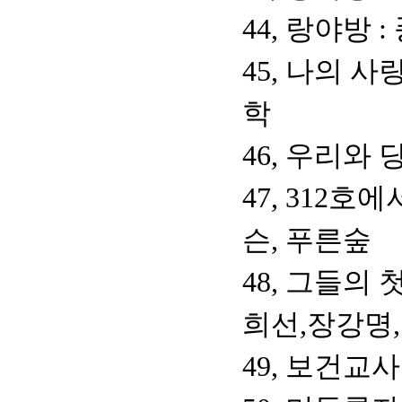
44, 랑야방 
45, 나의 사
학
46, 우리와
47, 312호
슨, 푸른숲
48, 그들의
희선,장강명
49, 보건교