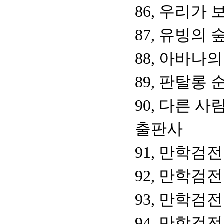
86, 우리가 
87, 유빙의 
88, 아바나
89, 판탈롱
90, 다른 사
출판사
91, 만학검전
92, 만학검전
93, 만학검전
94, 만학검전