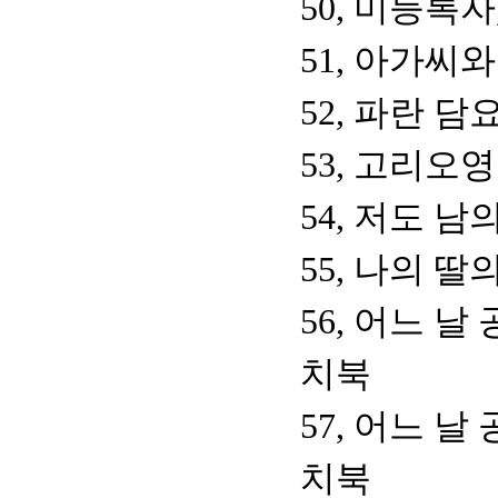
50, 미등록
51, 아가씨
52, 파란 담
53, 고리오
54, 저도 남
55, 나의 딸
56, 어느 
치북
57, 어느 
치북