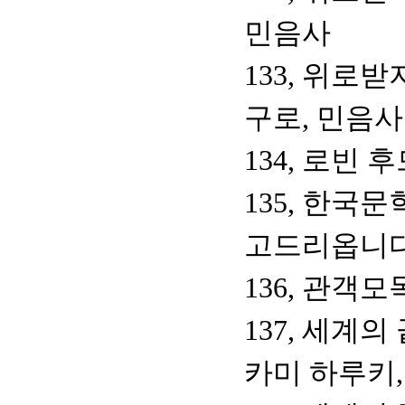
민음사
133, 위로
구로, 민음사
134, 로빈
135, 한국
고드리옵니다
136, 관객모
137, 세계
카미 하루키