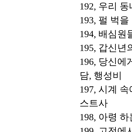
192, 우리 
193, 펄 
194, 배심
195, 갑신년
196, 당신
담, 행성비
197, 시계
스트사
198, 아령 
199, 고전에