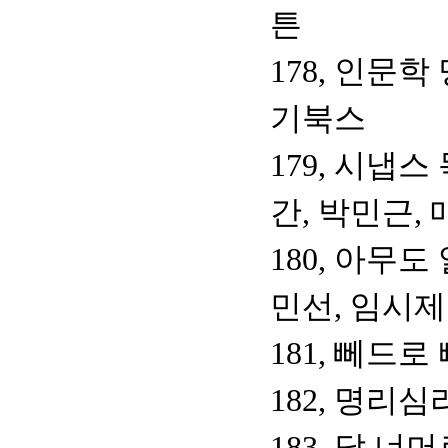
튼
178, 인문학
기북스
179, 시냅
간, 박민근,
180, 아무
민선, 임시
181, 뻬드로
182, 명리
183, 달 너