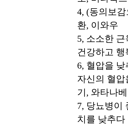
4, (동의보
환, 이와우
5, 소소한 
건강하고 행복
6, 혈압을 낮
자신의 혈압
기, 와타나베
7, 당뇨병이
치를 낮추다 