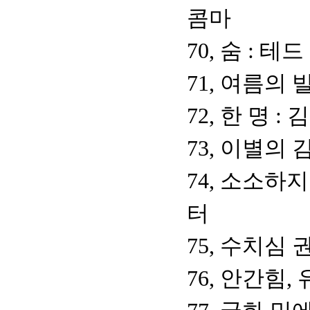
콤마
70, 숨 : 테
71, 여름의 
72, 한 명 
73, 이별의
74, 소소하
터
75, 수치심
76, 안간힘