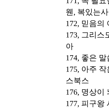
171, 꼭 필
웬, 복있는
172, 믿음의
173, 그리
아
174, 좋은 
175, 아주
스북스
176, 명상
177, 피구왕