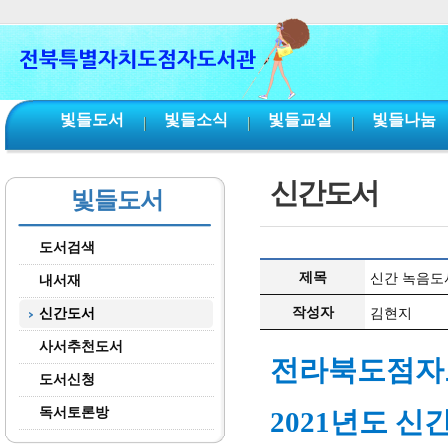
본문 바로가기
서브메뉴 바로가기
주메뉴 바로가기
빛들도서
빛들소식
빛들교실
빛들나눔
신간도서
빛들도서
도서검색
제목
신간 녹음도서(
내서재
작성자
신간도서
김현지
사서추천도서
전라북도점
도서신청
독서토론방
2021년도 