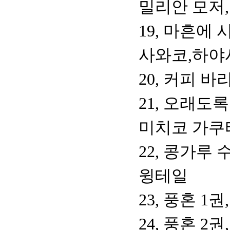
밀리안 모저
19, 마흔에
사와코,하야
20, 커피 
21, 오래도
미치코 가쿠
22, 콩가루 
윙테일
23, 풍혼 1
24, 풍혼 2