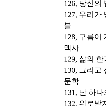
126, 당신
127, 우리가
블
128, 구름
맥사
129, 삶의
130, 그리
문학
131, 단 하
132, 위로