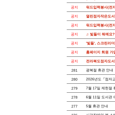
공지
워드입력봉사(전자
공지
열린점자작은도서
공지
워드입력봉사(전자
공지
♫ 빛들이 뭐예요?
공지
'빛들', 스크린리
공지
홈페이지 회원 가
공지
전라북도점자도서관
광복절 휴관 안내
281
2026년도『점자
280
7월 17일 제헌절
279
6월 11일 도서관
278
5월 휴관 안내
277