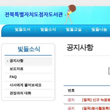
본문 바로가기
서브메뉴 바로가기
주메뉴 바로가기
빛들도서
빛들소식
빛들교실
빛들나눔
공지사항
빛들소식
공지사항
보도자료
FAQ
사서에게 물어보세요
번호
관장과의 대화
공지
[필독] 신규 녹음
공지
(필독)봉사활동확