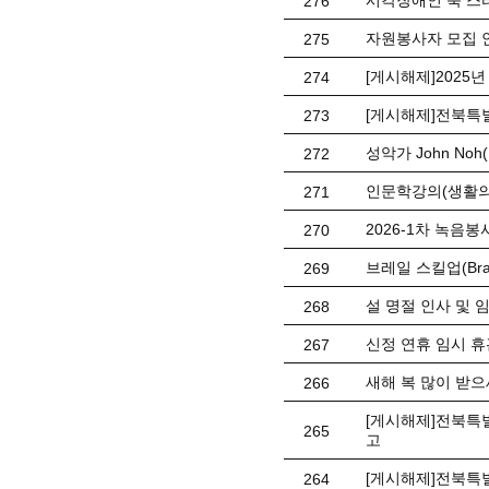
시각장애인 북 스
276
자원봉사자 모집 
275
[게시해제]2025
274
[게시해제]전북특
273
성악가 John No
272
인문학강의(생활의
271
2026-1차 녹음봉사
270
브레일 스킬업(Braill
269
설 명절 인사 및 
268
신정 연휴 임시 휴관 
267
새해 복 많이 받으
266
[게시해제]전북특별
265
고
[게시해제]전북특
264