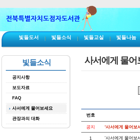
본문 바로가기
서브메뉴 바로가기
주메뉴 바로가기
빛들도서
빛들소식
빛들교실
빛들나눔
사서에게 물어
빛들소식
공지사항
보도자료
FAQ
사서에게 물어보세요
번호
관장과의 대화
공지
'사서에게 물어보
'사서에게 물어보세
1