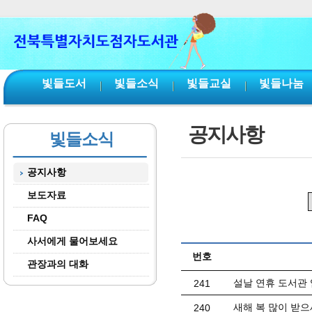
본문 바로가기
서브메뉴 바로가기
주메뉴 바로가기
빛들도서
빛들소식
빛들교실
빛들나눔
공지사항
빛들소식
공지사항
보도자료
FAQ
사서에게 물어보세요
번호
관장과의 대화
설날 연휴 도서관 
241
새해 복 많이 받으
240