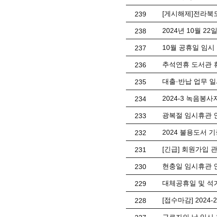
[게시해제]전라북
239
2024년 10월 2
238
10월 공휴일 임시
237
추석연휴 도서관 
236
대출·반납 업무 일
235
2024-3 녹음봉사자
234
광복절 임시휴관 
233
2024 불용도서 
232
[긴급] 회원가입 
231
현충일 임시휴관 
230
대체공휴일 및 석
229
[접수마감] 2024-
228