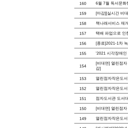
6월 7월 독서문화
160
[마감][실시간 비
159
책나래서비스 재개
158
택배 파업으로 인
157
[종료]2021-1차
156
'2021 시각장애
155
[비대면] 열린점자
154
감]
열린점자작은도서관 
153
열린점자작은도서관
152
점자도서관 도서대
151
[비대면] 열린점자
150
열린점자작은도서관 
149