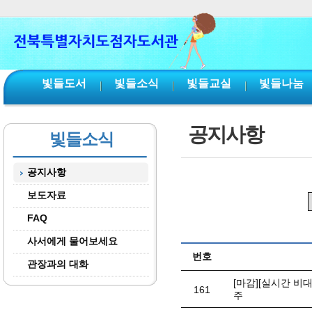
본문 바로가기
서브메뉴 바로가기
주메뉴 바로가기
빛들도서
빛들소식
빛들교실
빛들나눔
공지사항
빛들소식
공지사항
보도자료
FAQ
사서에게 물어보세요
번호
관장과의 대화
[마감][실시간 비
161
주