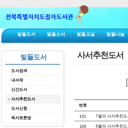
본문 바로가기
서브메뉴 바로가기
주메뉴 바로가기
빛들도서
빛들소식
빛들교실
빛들나눔
사서추천도서
빛들도서
도서검색
내서재
신간도서
사서추천도서
번호
도서신청
7월의 사서추천도
101
독서토론방
6월의 사서추천도
100