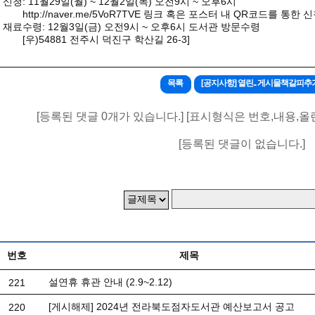
신청: 11월29일(월) ~ 12월2일(목) 오전9시 ~ 오후6시
http://naver.me/5VoR7TVE
링크 혹은 포스터 내 QR코드를 통한 
재료수령: 12월3일(금) 오전9시 ~ 오후6시 도서관 방문수령
[우)54881 전주시 덕진구 학산길 26-3]
목록
[공지사항] 열린.. 게시물책갈피추
[등록된 댓글 0개가 있습니다.] [표시형식은 번호,내용,올
[등록된 댓글이 없습니다.]
번호
제목
설연휴 휴관 안내 (2.9~2.12)
221
[게시해제] 2024년 전라북도점자도서관 예산보고서 공고
220