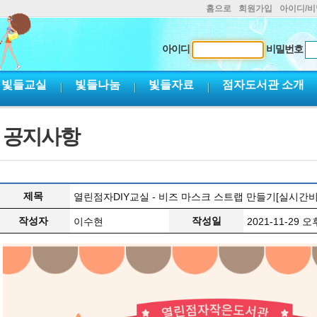
홈으로
회원가입
아이디/
아이디
비밀번호
빛들교실
빛들나눔
빛들자료
점자도서관 소개
공지사항
제목
열린점자DIY교실 - 비즈 마스크 스트랩 만들기[실시간
작성자
작성일
이수현
2021-11-29 오후