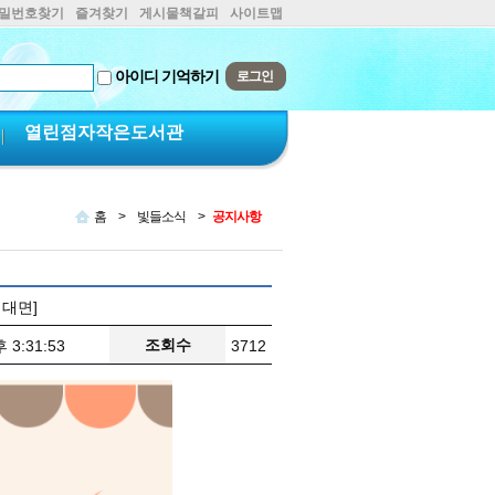
비밀번호찾기
즐겨찾기
게시물책갈피
사이트맵
아이디 기억하기
열린점자작은도서관
홈
>
빛들소식
>
공지사항
비대면]
조회수
 3:31:53
3712