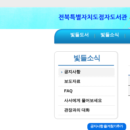
본문 바로가기
서브메뉴 바로가기
주메뉴 바로가기
빛들도서
빛들소식
빛들소식
공지사항
보도자료
FAQ
사서에게 물어보세요
관장과의 대화
공지사항 즐겨찾기추가