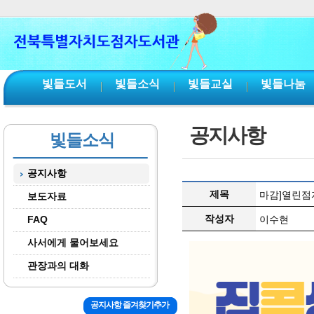
본문 바로가기
서브메뉴 바로가기
주메뉴 바로가기
빛들도서
빛들소식
빛들교실
빛들나눔
공지사항
빛들소식
공지사항
제목
마감]열린점자
보도자료
작성자
FAQ
이수현
사서에게 물어보세요
관장과의 대화
공지사항 즐겨찾기추가