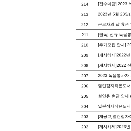
[접수마감] 2023 
214
2023년 5월 23
213
근로자의 날 휴관 안
212
[필독] 신규 녹음
211
[추가모집 안내] 20
210
[게시해제]2022
209
[게시해제]202
208
2023 녹음봉사자 교
207
열린점자작은도서관
206
설연휴 휴관 안내 (1
205
열린점자작은도서관
204
[재공고]열린점자
203
[게시해제]202
202