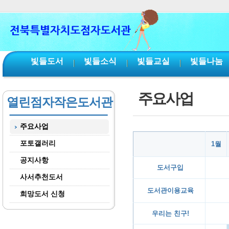
본문 바로가기
서브메뉴 바로가기
주메뉴 바로가기
빛들도서
빛들소식
빛들교실
빛들나눔
주요사업
열린점자작은도서관
주요사업
포토갤러리
1월
공지사항
도서구입
사서추천도서
도서관이용교육
희망도서 신청
우리는 친구!