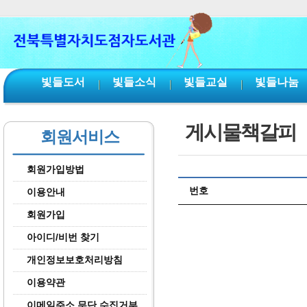
본문 바로가기
서브메뉴 바로가기
주메뉴 바로가기
빛들도서
빛들소식
빛들교실
빛들나눔
게시물책갈피
회원서비스
회원가입방법
번호
이용안내
회원가입
아이디/비번 찾기
개인정보보호처리방침
이용약관
이메일주소 무단 수집거부