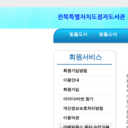
본문 바로가기
서브메뉴 바로가기
주메뉴 바로가기
빛들도서
빛들소식
회원서비스
회원가입방법
이용안내
회원가입
아이디/비번 찾기
개인정보보호처리방침
이용약관
이메일주소 무단 수집거부