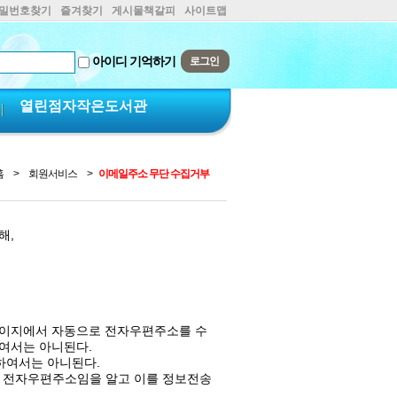
비밀번호찾기
즐겨찾기
게시물책갈피
사이트맵
아이디 기억하기
열린점자작은도서관
홈
>
회원서비스
>
이메일주소 무단 수집거부
해,
페이지에서 자동으로 전자우편주소를 수
여서는 아니된다.
하여서는 아니된다.
지된 전자우편주소임을 알고 이를 정보전송