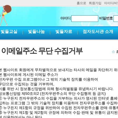
홈으로
회원가입
아이디/
아이디
비밀번호
빛들교실
빛들나눔
빛들자료
점자도서관 소개
이메일주소 무단 수집거부
본 웹사이트 회원에게 무차별적으로 보내지는 타사의 메일을 차단하기 위
본 웹사이트에 게시된 이메일 주소가
전자우편 수집 프로그램이나 그 밖의 기술적 장치를 이용하여
무단으로 수집되는 것을 거부하며,
이를 위반 시 정보통신망법에 의해 형사처벌됨을 유념하시기 바랍니다.
정보통신망법 제50조의2 (전자우편주소의 무단 수집행위 등 금지)
① 누구든지 전자우편주소의 수집을 거부하는 의사가 명시된 인터넷 홈
집하는 프로그램 그 밖의 기술적 장치를 이용하여 전자우편주소를 수집하
② 누구든지 제1항의 규정을 위반하여 수집된 전자우편주소를 판매·유통
③ 누구든지 제1항 및 제2항의 규정에 의하여 수집·판매 및 유통이 금
에 이용하여서는 아니 된다.