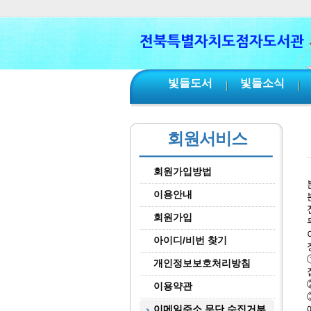
본문 바로가기
서브메뉴 바로가기
주메뉴 바로가기
빛들도서
빛들소식
회원서비스
회원가입방법
이용안내
회원가입
아이디/비번 찾기
개인정보보호처리방침
이용약관
이메일주소 무단 수집거부