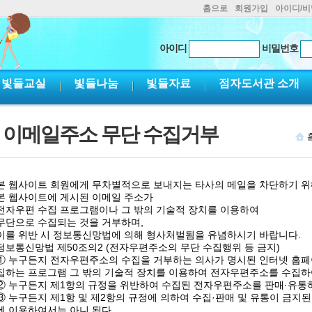
홈으로
회원가입
아이디/
아이디
비밀번호
빛들교실
빛들나눔
빛들자료
점자도서관 소개
이메일주소 무단 수집거부
본 웹사이트 회원에게 무차별적으로 보내지는 타사의 메일을 차단하기 위
본 웹사이트에 게시된 이메일 주소가
전자우편 수집 프로그램이나 그 밖의 기술적 장치를 이용하여
무단으로 수집되는 것을 거부하며,
이를 위반 시 정보통신망법에 의해 형사처벌됨을 유념하시기 바랍니다.
정보통신망법 제50조의2 (전자우편주소의 무단 수집행위 등 금지)
① 누구든지 전자우편주소의 수집을 거부하는 의사가 명시된 인터넷 홈
집하는 프로그램 그 밖의 기술적 장치를 이용하여 전자우편주소를 수집하
② 누구든지 제1항의 규정을 위반하여 수집된 전자우편주소를 판매·유통
③ 누구든지 제1항 및 제2항의 규정에 의하여 수집·판매 및 유통이 금
에 이용하여서는 아니 된다.