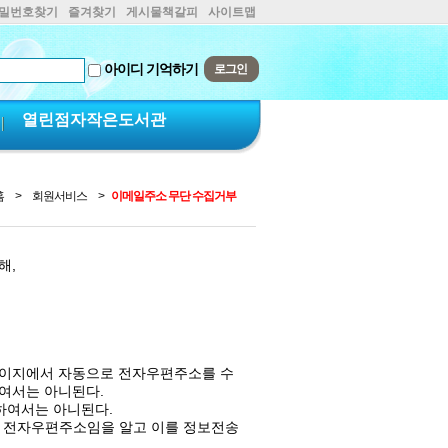
비밀번호찾기
즐겨찾기
게시물책갈피
사이트맵
아이디 기억하기
열린점자작은도서관
홈
>
회원서비스
>
이메일주소 무단 수집거부
해,
페이지에서 자동으로 전자우편주소를 수
여서는 아니된다.
하여서는 아니된다.
지된 전자우편주소임을 알고 이를 정보전송