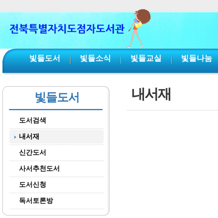
본문 바로가기
서브메뉴 바로가기
주메뉴 바로가기
빛들도서
빛들소식
빛들교실
빛들나눔
내서재
빛들도서
도서검색
내서재
신간도서
사서추천도서
도서신청
독서토론방