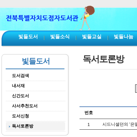
본문 바로가기
서브메뉴 바로가기
주메뉴 바로가기
빛들도서
빛들소식
빛들교실
빛들나눔
독서토론방
빛들도서
도서검색
내서재
신간도서
사서추천도서
번호
도서신청
시드니셀던의 '은밀한
1
독서토론방